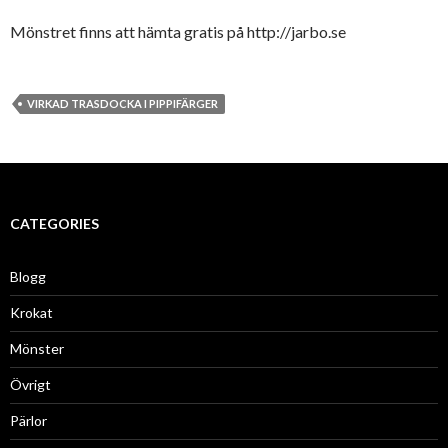
Mönstret finns att hämta gratis på http://jarbo.se
VIRKAD TRASDOCKA I PIPPIFÄRGER
CATEGORIES
Blogg
Krokat
Mönster
Övrigt
Pärlor