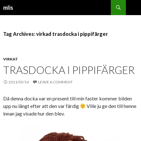
Search
mlis
SKIP
TO
CONTENT
Tag Archives: virkad trasdocka i pippifärger
VIRKAT
TRASDOCKA I PIPPIFÄRGER
2011/05/14
LEAVE A COMMENT
Då denna docka var en present till min faster kommer bilden
upp nu långt efter att den var färdig
Ville ju ge den till henne
innan jag visade hur den blev.