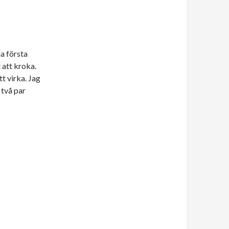
na första
 att kroka.
t virka. Jag
 två par