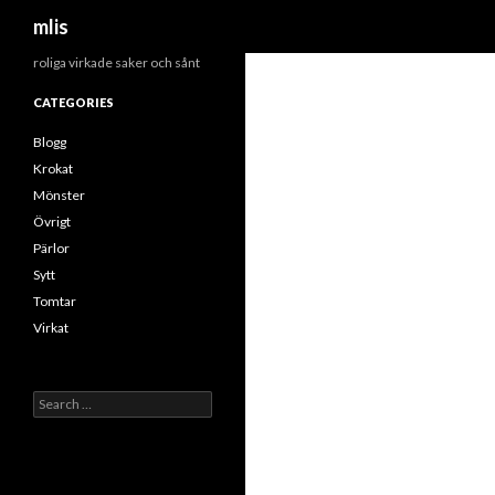
Search
mlis
roliga virkade saker och sånt
CATEGORIES
Blogg
Krokat
Mönster
Övrigt
Pärlor
Sytt
Tomtar
Virkat
Search
for: