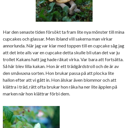
Har den senaste tiden försökt ta fram lite nya mönster till mina
cupcakes och glassar. Men ibland vill sakerna man virkar
annorlunda. När jag var klar med toppen till en cupcake såg jag
att det inte alls var en cupcake detta skulle bli utan det var ju
trollet Kakans hatt jag hade råkat virka. Var bara att fortsätta.
Så här blev lilla kakan. Hon är ett trädgårdstroll och de är av
den småvuxna sorten. Hon brukar passa på att plocka lite
hallon efter att vi gått in. Hon älskar även blommor och att
klättra i träd, rätt ofta brukar hon råka ha ner lite äpplen på
marken när hon klättrar förbi dem.