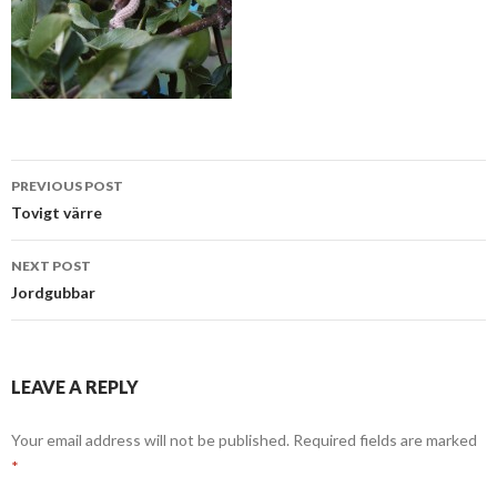
Post
PREVIOUS POST
navigation
Tovigt värre
NEXT POST
Jordgubbar
LEAVE A REPLY
Your email address will not be published.
Required fields are marked
*