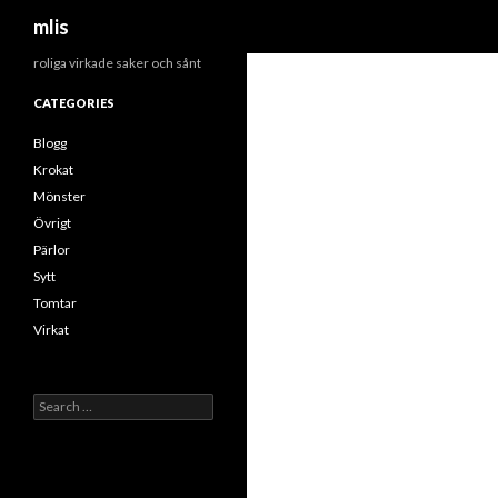
Search
mlis
roliga virkade saker och sånt
CATEGORIES
Blogg
Krokat
Mönster
Övrigt
Pärlor
Sytt
Tomtar
Virkat
Search
for: